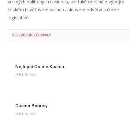
ve tvých oblíbených casinech, ale také obecně o vývoji v
českém i světovém online casinovém odvětví a české
legislativě.
SOUVISEJÍCÍ ČLÁNKY
Nejlepší Online Kasina
APRIL 20, 2022
Casino Bonusy
APRIL 26, 2022