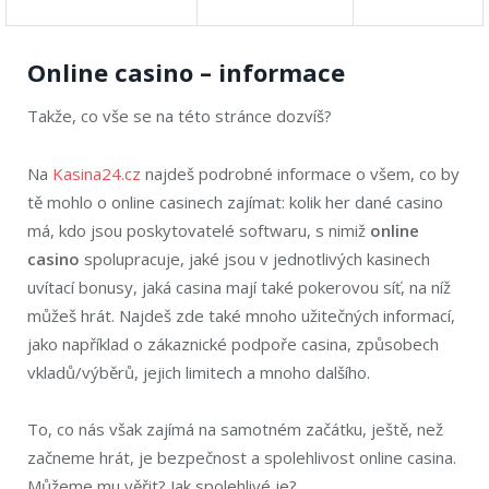
Online casino – informace
Takže, co vše se na této stránce dozvíš?
Na
Kasina24.cz
najdeš podrobné informace o všem, co by
tě mohlo o online casinech zajímat: kolik her dané casino
má, kdo jsou poskytovatelé softwaru, s nimiž
online
casino
spolupracuje, jaké jsou v jednotlivých kasinech
uvítací bonusy, jaká casina mají také pokerovou síť, na níž
můžeš hrát. Najdeš zde také mnoho užitečných informací,
jako například o zákaznické podpoře casina, způsobech
vkladů/výběrů, jejich limitech a mnoho dalšího.
To, co nás však zajímá na samotném začátku, ještě, než
začneme hrát, je bezpečnost a spolehlivost online casina.
Můžeme mu věřit? Jak spolehlivé je?