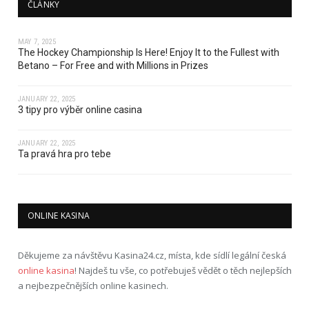
ČLÁNKY
MAY 7, 2025
The Hockey Championship Is Here! Enjoy It to the Fullest with
Betano – For Free and with Millions in Prizes
JANUARY 22, 2025
3 tipy pro výběr online casina
JANUARY 22, 2025
Ta pravá hra pro tebe
ONLINE KASINA
Děkujeme za návštěvu Kasina24.cz, místa, kde sídlí legální česká
online kasina
! Najdeš tu vše, co potřebuješ vědět o těch nejlepších
a nejbezpečnějších online kasinech.