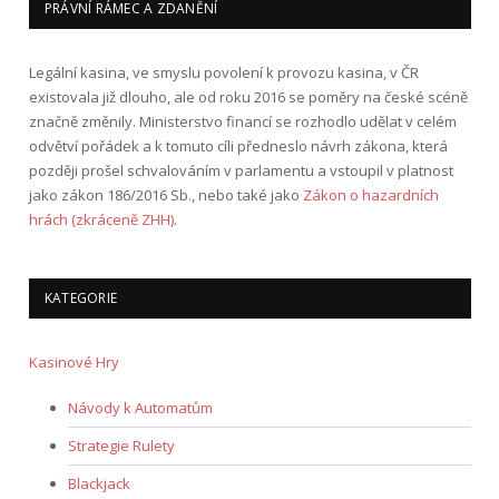
PRÁVNÍ RÁMEC A ZDANĚNÍ
Legální kasina, ve smyslu povolení k provozu kasina, v ČR
existovala již dlouho, ale od roku 2016 se poměry na české scéně
značně změnily. Ministerstvo financí se rozhodlo udělat v celém
odvětví pořádek a k tomuto cíli předneslo návrh zákona, která
později prošel schvalováním v parlamentu a vstoupil v platnost
jako zákon 186/2016 Sb., nebo také jako
Zákon o hazardních
hrách (zkráceně ZHH)
.
KATEGORIE
Κasinové Ηry
Návody k Automatům
Strategie Rulety
Blackjack