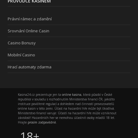
PRŮVODCE KASINEM
Právní rámec a zdanění
Srovnání Online Casin
Casino Bonusy
Mobilní Casino
Hrací automaty zdarma
Kasina24.cz prezentuje jen ta
online kasina
, která působí v České
republice v souladu s rozhodnutím Ministerstva financí ČR, jakožto
instituce pověřené regulací a dohledem nad činností provozovatelů
online kasin v této zemi. Účast na hazardní hře může být škodlivá.
Ministerstvo financí varuje: Účastí na hazardní hře může vzniknout
závislost! Hazardních her se nemohou účastnit osoby mladší 18 let.
Hrajte
prosím zodpovědně
.
18+