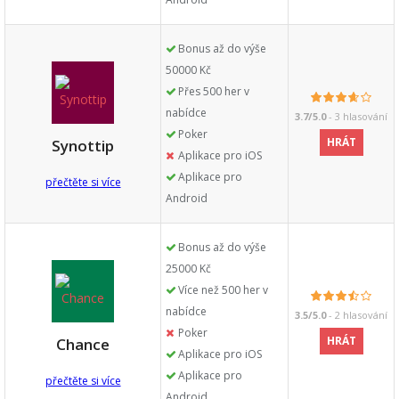
Bonus až do výše
50000 Kč
Přes 500 her v
nabídce
3.7/5.0
-
3
hlasování
Poker
HRÁT
Synottip
Aplikace pro iOS
Aplikace pro
přečtěte si více
Android
Bonus až do výše
25000 Kč
Více než 500 her v
nabídce
3.5/5.0
-
2
hlasování
Poker
HRÁT
Chance
Aplikace pro iOS
Aplikace pro
přečtěte si více
Android