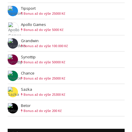
Tipsport
Bonus až do výše 25000 Kč
Apollo Games
Bonus až do výše 5000 Kč
Grandwin
Bonus až do výše 100.000 Kč
Synottip
Bonus až do výše 50000 Kč
Chance
Bonus až do výše 25000 Kč
Sazka
Bonus až do výše 25300 Kč
Betor
Bonus až do výše 200 Kč