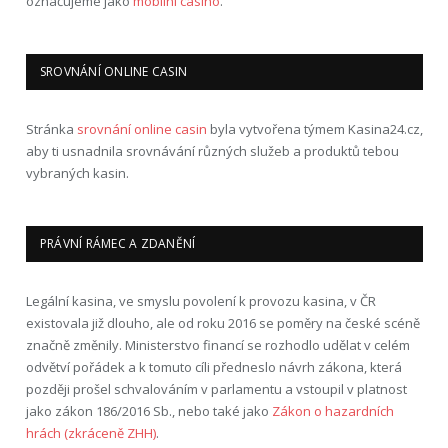
označujeme jako
mobilní casino
.
SROVNÁNÍ ONLINE CASIN
Stránka
srovnání online casin
byla vytvořena týmem Kasina24.cz,
aby ti usnadnila srovnávání různých služeb a produktů tebou
vybraných kasin.
PRÁVNÍ RÁMEC A ZDANĚNÍ
Legální kasina, ve smyslu povolení k provozu kasina, v ČR
existovala již dlouho, ale od roku 2016 se poměry na české scéně
značně změnily. Ministerstvo financí se rozhodlo udělat v celém
odvětví pořádek a k tomuto cíli předneslo návrh zákona, která
později prošel schvalováním v parlamentu a vstoupil v platnost
jako zákon 186/2016 Sb., nebo také jako
Zákon o hazardních
hrách (zkráceně ZHH)
.