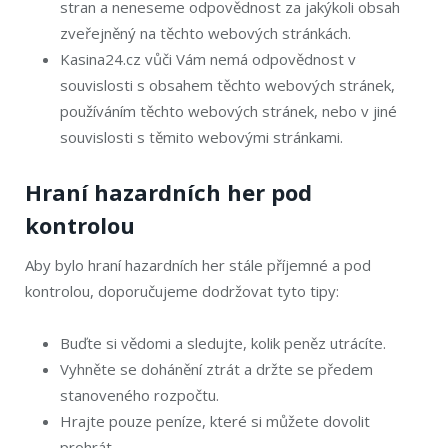
stran a neneseme odpovědnost za jakýkoli obsah
zveřejněný na těchto webových stránkách.
Kasina24.cz vůči Vám nemá odpovědnost v
souvislosti s obsahem těchto webových stránek,
používáním těchto webových stránek, nebo v jiné
souvislosti s těmito webovými stránkami.
Hraní hazardních her pod
kontrolou
Aby bylo hraní hazardních her stále příjemné a pod
kontrolou, doporučujeme dodržovat tyto tipy:
Buďte si vědomi a sledujte, kolik peněz utrácíte.
Vyhněte se dohánění ztrát a držte se předem
stanoveného rozpočtu.
Hrajte pouze peníze, které si můžete dovolit
prohrát.