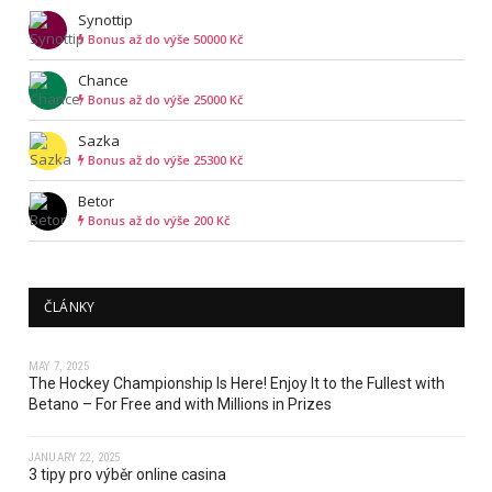
Synottip
Bonus až do výše 50000 Kč
Chance
Bonus až do výše 25000 Kč
Sazka
Bonus až do výše 25300 Kč
Betor
Bonus až do výše 200 Kč
ČLÁNKY
MAY 7, 2025
The Hockey Championship Is Here! Enjoy It to the Fullest with
Betano – For Free and with Millions in Prizes
JANUARY 22, 2025
3 tipy pro výběr online casina