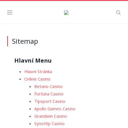
Sitemap
Hlavní Menu
Hlavní Stránka
Online Casino
Betano Casino
Fortuna Casino
Tipsport Casino
Apollo Games Casino
Grandwin Casino
Synottip Casino