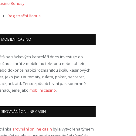
asino Bonusy
Registrační Bonus
MOBILNÍ CASINO
ětšina sázkových kanceláří dnes investuje do
ožnosti hrát z mobilního telefonu nebo tabletu,
ebo dokonce nabízí rozmanitou škálu kasinových
er, jako jsou automaty, ruleta, poker, baccarat,
lackjack atd. Tento způsob hraní pak souhrnně
značujeme jako
mobilní casino
.
SROVNÁNÍ ONLINE CASIN
tránka
srovnání online casin
byla vytvořena týmem
asina24.cz, aby ti usnadnila srovnávání různých