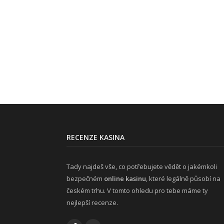
RECENZE KASINA
Tady najdeš vše, co potřebujete vědět o jakémkoli
bezpečném
online kasinu
, které legálně působí na
českém trhu. V tomto ohledu pro tebe máme ty
nejlepší recenze.