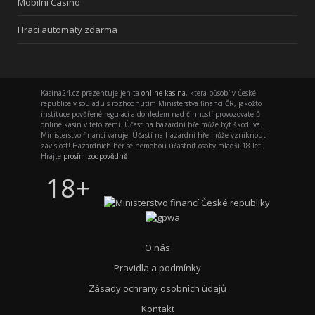
Mobilní Casino
Hrací automaty zdarma
Kasina24.cz prezentuje jen ta
online kasina
, která působí v České
republice v souladu s rozhodnutím Ministerstva financí ČR, jakožto
instituce pověřené regulací a dohledem nad činností provozovatelů
online kasin v této zemi. Účast na hazardní hře může být škodlivá.
Ministerstvo financí varuje: Účastí na hazardní hře může vzniknout
závislost! Hazardních her se nemohou účastnit osoby mladší 18 let.
Hrajte
prosím zodpovědně
.
18+
O nás
Pravidla a podmínky
Zásady ochrany osobních údajů
Kontakt