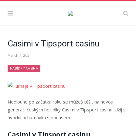
Casimi v Tipsport casinu
March 7, 2024
NABÍDKY CASINA
Nedlouho po začátku roku se můžeš těšit na novou
generaci českých her díky Casimi v Tipsport casinu. Užij si
úvodní ochutnávku s bonusem.
Casimi v Tipsport casinu