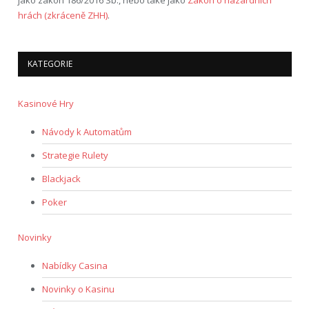
jako zákon 186/2016 Sb., nebo také jako
Zákon o hazardních
hrách (zkráceně ZHH)
.
KATEGORIE
Κasinové Ηry
Návody k Automatům
Strategie Rulety
Blackjack
Poker
Novinky
Nabídky Casina
Novinky o Kasinu