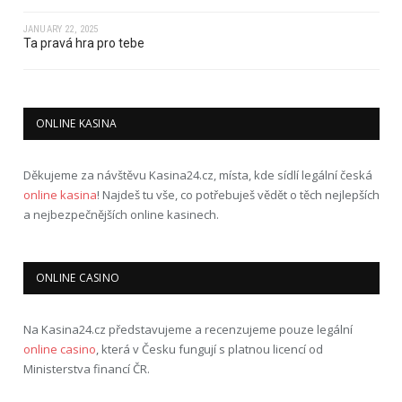
JANUARY 22, 2025
Ta pravá hra pro tebe
ONLINE KASINA
Děkujeme za návštěvu Kasina24.cz, místa, kde sídlí legální česká
online kasina
! Najdeš tu vše, co potřebuješ vědět o těch nejlepších
a nejbezpečnějších online kasinech.
ONLINE CASINO
Na Kasina24.cz představujeme a recenzujeme pouze legální
online casino
, která v Česku fungují s platnou licencí od
Ministerstva financí ČR.