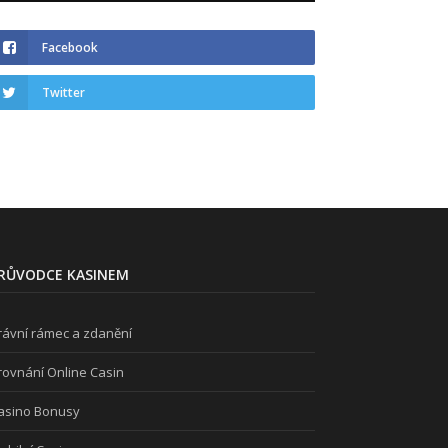
Facebook
Twitter
RŮVODCE KASINEM
rávní rámec a zdanění
rovnání Online Casin
asino Bonusy