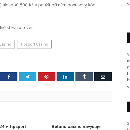
C
otě alespoň 500 Kč a použít při něm bonusový kód
ě štěstí u točení!
 Casino
Tipsport Casino
V
m
n
h
Facebook
Twitter
Pinterest
LinkedIn
Tumblr
Email
b
o
S
24 v Tipsport
Betano casino navyšuje
K