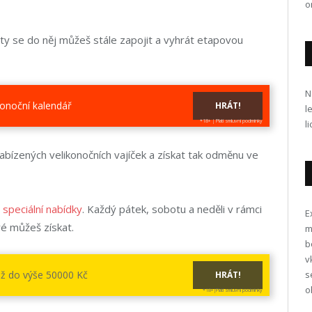
o
ty se do něj můžeš stále zapojit a vyhrát etapovou
N
konoční kalendář
HRÁT!
l
l
*18+ | Platí smluvní podmínky
abízených velikonočních vajíček a získat tak odměnu ve
speciální nabídky
. Každý pátek, sobotu a neděli v rámci
E
ré můžeš získat.
m
b
v
ž do výše 50000 Kč
s
HRÁT!
o
*18+|Platí smluvní podmínky