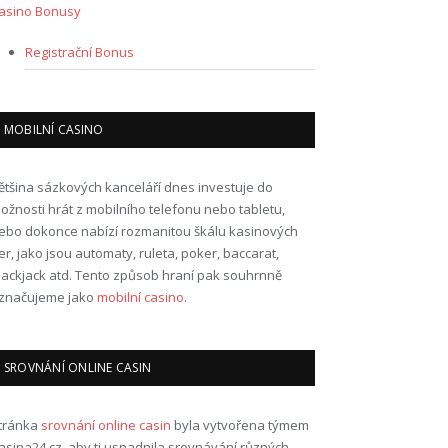
asino Bonusy
Registrační Bonus
MOBILNÍ CASINO
ětšina sázkových kanceláří dnes investuje do
ožnosti hrát z mobilního telefonu nebo tabletu,
ebo dokonce nabízí rozmanitou škálu kasinových
er, jako jsou automaty, ruleta, poker, baccarat,
lackjack atd. Tento způsob hraní pak souhrnně
značujeme jako
mobilní casino
.
SROVNÁNÍ ONLINE CASIN
tránka
srovnání online casin
byla vytvořena týmem
asina24.cz, aby ti usnadnila srovnávání různých