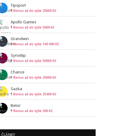
Tipsport
Hrát
Bonus až do výše 25000 Kč
Apollo Games
Hrát
Bonus až do výše 5000 Kč
Grandwin
Hrát
Bonus až do výše 100.000 Kč
Synottip
Hrát
Bonus až do výše 50000 Kč
Chance
Hrát
Bonus až do výše 25000 Kč
Sazka
Hrát
Bonus až do výše 25300 Kč
Betor
Hrát
Bonus až do výše 200 Kč
ČLÁNKY