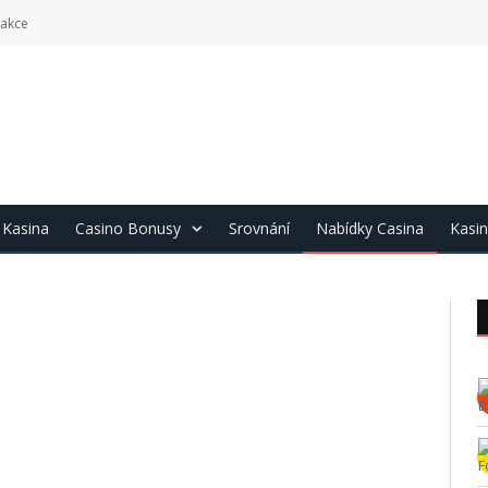
 akce
 Kasina
Casino Bonusy
Srovnání
Nabídky Casina
Κasi