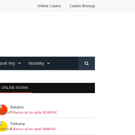
Online Casino
Casino Bonusy
nové Ηry
Novinky
ONLINE KASINA
Betano
Hrát
Bonus až do výše 50.000 Kč
Fortuna
Hrát
Bonus až do výše 50000 Kč