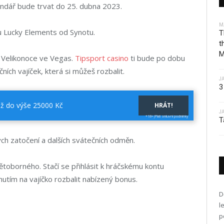
endář bude trvat do 25. dubna 2023.
MA
u Lucky Elements od Synotu.
T
t
M
í Velikonoce ve Vegas.
Tipsport casino
ti bude po dobu
ních vajíček, která si můžeš rozbalit.
J
3
ž do výše 25000 Kč
HRÁT!
J
*18+|Platí smluvní podmínky
T
ch zatočení a dalších svátečních odměn.
ětoborného. Stačí se přihlásit k hráčskému kontu
knutím na vajíčko rozbalit nabízený bonus.
D
l
p