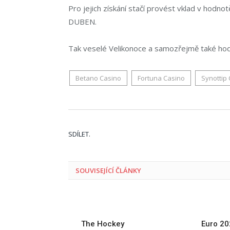
Pro jejich získání stačí provést vklad v hodn
DUBEN.
Tak veselé Velikonoce a samozřejmě také hodn
Betano Casino
Fortuna Casino
Synottip
SDÍLET.
SOUVISEJÍCÍ ČLÁNKY
The Hockey
Euro 20