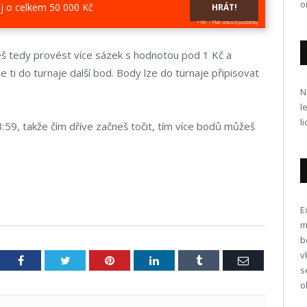
o
aj o celkem 50 000 Kč
HRÁT!
*18+ | Platí smluvní podmínky
š tedy provést více sázek s hodnotou pod 1 Kč a
se ti do turnaje další bod. Body lze do turnaje připisovat
N
l
l
3:59, takže čím dříve začneš točit, tím více bodů můžeš
E
m
b
v
Facebook
Twitter
Pinterest
LinkedIn
Tumblr
Email
s
o