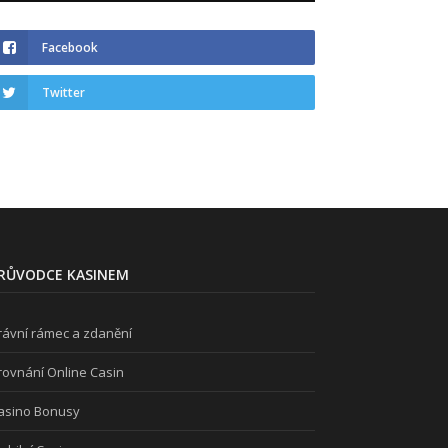
Facebook
Twitter
RŮVODCE KASINEM
rávní rámec a zdanění
rovnání Online Casin
asino Bonusy