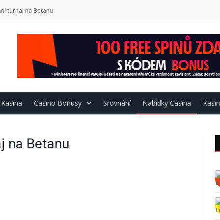
ní turnaj na Betanu
 Kasina
Casino Bonusy
Srovnání
Nabídky Casina
Κasi
aj na Betanu