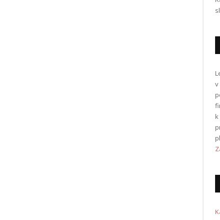
s
L
v
p
f
k
p
p
Z
Κ