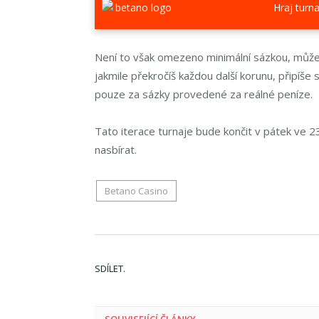
Hraj turn
Není to však omezeno minimální sázkou, může
jakmile překročíš každou další korunu, připíše 
pouze za sázky provedené za reálné peníze.
Tato iterace turnaje bude končit v pátek ve 2
nasbírat.
Betano Casino
SDÍLET.