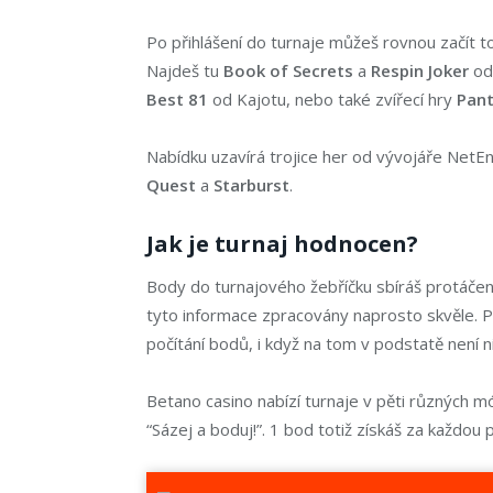
Po přihlášení do turnaje můžeš rovnou začít t
Najdeš tu
Book of Secrets
a
Respin Joker
od
Best 81
od Kajotu, nebo také zvířecí hry
Pant
Nabídku uzavírá trojice her od vývojáře NetEn
Quest
a
Starburst
.
Jak je turnaj hodnocen?
Body do turnajového žebříčku sbíráš protáčen
tyto informace zpracovány naprosto skvěle. P
počítání bodů, i když na tom v podstatě není ni
Betano casino nabízí turnaje v pěti různých 
“Sázej a boduj!”. 1 bod totiž získáš za každou