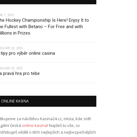
Y 7, 2025
he Hockey Championship Is Here! Enjoy It to
he Fullest with Betano – For Free and with
illions in Prizes
ANUARY 22, 2025
 tipy pro výběr online casina
ANUARY 22, 2025
a pravá hra pro tebe
ONLINE KASINA
ěkujeme za návštěvu Kasina24.cz, místa, kde sídlí
egální česká
online kasina
! Najdeš tu vše, co
otřebuješ vědět o těch nejlepších a nejbezpečnějších