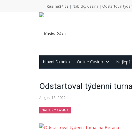
Kasina24.cz
|
Nabídky Casina
|
Odstartoval týden
Hlavní Stránka
Online Casino
Nejlepší
Odstartoval týdenní turn
August 13, 2022
NABÍDKY CASINA