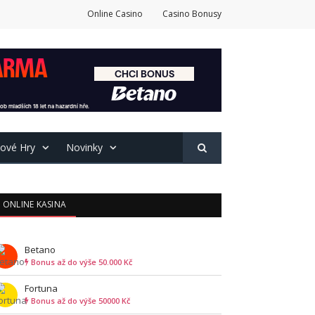
Online Casino
Casino Bonusy
nové Ηry
Novinky
ONLINE KASINA
Betano
Hrát
Bonus až do výše 50.000 Kč
Fortuna
Hrát
Bonus až do výše 50000 Kč