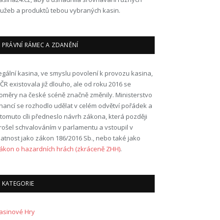
lužeb a produktů tebou vybraných kasin.
PRÁVNÍ RÁMEC A ZDANĚNÍ
egální kasina, ve smyslu povolení k provozu kasina,
 ČR existovala již dlouho, ale od roku 2016 se
oměry na české scéně značně změnily. Ministerstvo
inancí se rozhodlo udělat v celém odvětví pořádek a
 tomuto cíli předneslo návrh zákona, která později
rošel schvalováním v parlamentu a vstoupil v
latnost jako zákon 186/2016 Sb., nebo také jako
ákon o hazardních hrách (zkráceně ZHH)
.
KATEGORIE
asinové Ηry