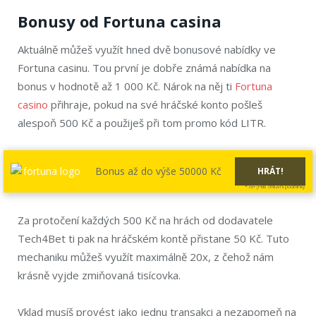
Bonusy od Fortuna casina
Aktuálně můžeš využít hned dvě bonusové nabídky ve
Fortuna casinu. Tou první je dobře známá nabídka na
bonus v hodnotě až 1 000 Kč. Nárok na něj ti
Fortuna
casino
přihraje, pokud na své hráčské konto pošleš
alespoň 500 Kč a použiješ při tom promo kód LITR.
Bonus až do výše 50000 Kč
HRÁT!
*18+|Platí smluvní podmínky
Za protočení každých 500 Kč na hrách od dodavatele
Tech4Bet ti pak na hráčském kontě přistane 50 Kč. Tuto
mechaniku můžeš využít maximálně 20x, z čehož nám
krásně vyjde zmiňovaná tisícovka.
Vklad musíš provést jako jednu transakci a nezapomeň na