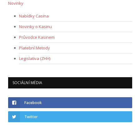
Novinky
Nabídky Casina
Novinky o Kasinu
Průvodce Kasinem
Platební Metody
Legislativa (ZHH)
SOCIÁLNÍ MÉDIA
Facebook
Twitter