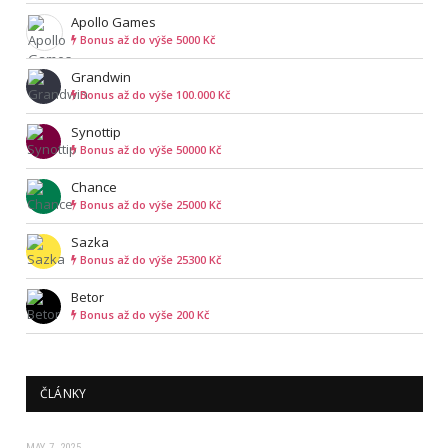
Apollo Games
Bonus až do výše 5000 Kč
Grandwin
Bonus až do výše 100.000 Kč
Synottip
Bonus až do výše 50000 Kč
Chance
Bonus až do výše 25000 Kč
Sazka
Bonus až do výše 25300 Kč
Betor
Bonus až do výše 200 Kč
ČLÁNKY
MAY 7, 2025