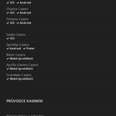
iOS
Android
Chance Casino
iOS
Android
Fortuna Casino
iOS
Android
Sazka Casino
iOS
Synottip Casino
Android
Poker
Betor Casino
Mobil (prohlížeč)
Apollo Games Casino
Mobil (prohlížeč)
Grandwin Casino
Mobil (prohlížeč)
PRŮVODCE KASINEM