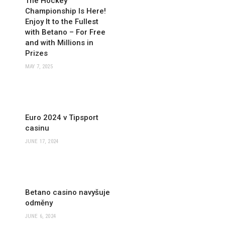
The Hockey
Championship Is Here!
Enjoy It to the Fullest
with Betano – For Free
and with Millions in
Prizes
MAY 7, 2025
Euro 2024 v Tipsport
casinu
JUNE 17, 2024
Betano casino navyšuje
odměny
JUNE 6, 2024