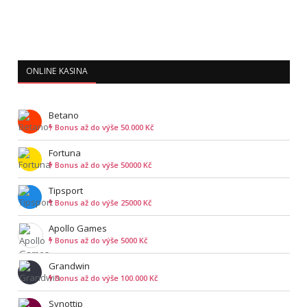
ONLINE KASINA
Betano
Bonus až do výše 50.000 Kč
Fortuna
Bonus až do výše 50000 Kč
Tipsport
Bonus až do výše 25000 Kč
Apollo Games
Bonus až do výše 5000 Kč
Grandwin
Bonus až do výše 100.000 Kč
Synottip