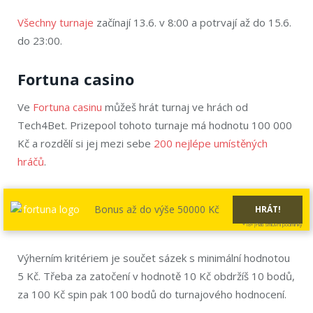
Všechny turnaje
začínají 13.6. v 8:00 a potrvají až do 15.6.
do 23:00.
Fortuna casino
Ve
Fortuna casinu
můžeš hrát turnaj ve hrách od
Tech4Bet. Prizepool tohoto turnaje má hodnotu 100 000
Kč a rozdělí si jej mezi sebe
200 nejlépe umístěných
hráčů
.
Bonus až do výše 50000 Kč
HRÁT!
*18+|Platí smluvní podmínky
Výherním kritériem je součet sázek s minimální hodnotou
5 Kč. Třeba za zatočení v hodnotě 10 Kč obdržíš 10 bodů,
za 100 Kč spin pak 100 bodů do turnajového hodnocení.