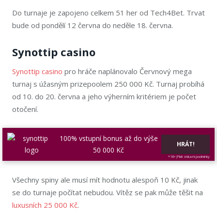
Do turnaje je zapojeno celkem 51 her od Tech4Bet. Trvat
bude od pondělí 12 června do neděle 18. června.
Synottip casino
Synottip casino
pro hráče naplánovalo Červnový mega
turnaj s úžasným prizepoolem 250 000 Kč. Turnaj probíhá
od 10. do 20. června a jeho výherním kritériem je počet
otočení.
100% vstupní bonus až do výše
HRÁT!
50 000 Kč
*18+|Platí smluvní podmínky
Všechny spiny ale musí mít hodnotu alespoň 10 Kč, jinak
se do turnaje počítat nebudou. Vítěz se pak může těšit na
luxusních 25 000 Kč
.