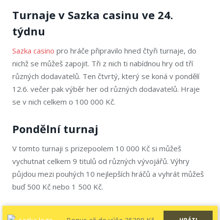
Turnaje v Sazka casinu ve 24.
týdnu
Sazka casino
pro hráče připravilo hned čtyři turnaje, do
nichž se můžeš zapojit. Tři z nich ti nabídnou hry od tří
různých dodavatelů. Ten čtvrtý, který se koná v pondělí
12.6. večer pak výběr her od různých dodavatelů. Hraje
se v nich celkem o 100 000 Kč.
Pondělní turnaj
V tomto turnaji s prizepoolem 10 000 Kč si můžeš
vychutnat celkem 9 titulů od různých vývojářů. Výhry
půjdou mezi pouhých 10 nejlepších hráčů a vyhrát můžeš
buď 500 Kč nebo 1 500 Kč.