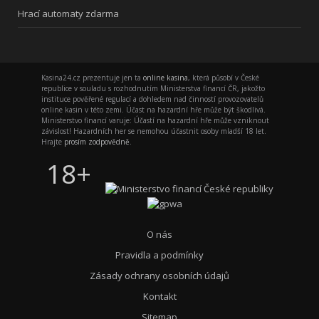
Hrací automaty zdarma
Kasina24.cz prezentuje jen ta
online kasina
, která působí v České
republice v souladu s rozhodnutím Ministerstva financí ČR, jakožto
instituce pověřené regulací a dohledem nad činností provozovatelů
online kasin v této zemi. Účast na hazardní hře může být škodlivá.
Ministerstvo financí varuje: Účastí na hazardní hře může vzniknout
závislost! Hazardních her se nemohou účastnit osoby mladší 18 let.
Hrajte
prosím zodpovědně
.
18+
O nás
Pravidla a podmínky
Zásady ochrany osobních údajů
Kontakt
Sitemap