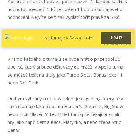
Konkrétně sbíráš body za počet sázek. Za každou sázku s
hodnotou alespoň 5 Kč je udělen 1 bod do turnajového
hodnocení. Nejvíce se ti tak vyplatí točit právě za 5 Kč.
Hraj turnaje v Sazka casinu
HRÁT!
*18+ | Platí smluvní podmínky
V rámci každého z turnajů se bude hrát o prizepool 30
000 Kč, který si bude dělit vždy 60 hráčů. V Apollo turnaji
se můžeš těšit na tituly jako Turbo Slots, Bonus Joker II
nebo Slot Birds.
Druhým vybraným dodavatelem je e-gaming, který tě v
rámci turnaje láká třeba na Hunter’s Dream 2, Big Show
nebo Fruit Blater. V Tech4Bet turnaji tě čekají originální
hry jako např. Čert a Káča, Plátýnko, a nebo třeba Strip
Bar 81.