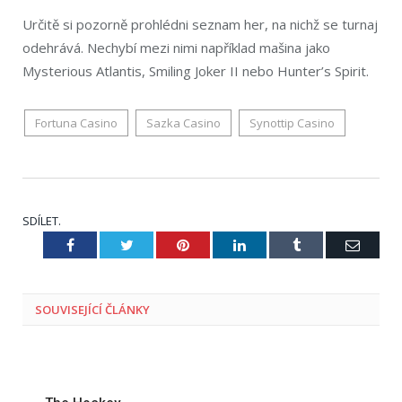
Určitě si pozorně prohlédni seznam her, na nichž se turnaj
odehrává. Nechybí mezi nimi například mašina jako
Mysterious Atlantis, Smiling Joker II nebo Hunter’s Spirit.
Fortuna Casino
Sazka Casino
Synottip Casino
SDÍLET.
Facebook
Twitter
Pinterest
LinkedIn
Tumblr
Email
SOUVISEJÍCÍ ČLÁNKY