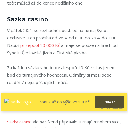
točit můžeš až do konce nedělního dne.
Sazka casino
V pátek 28.4. se rozhodně soustřeď na turnaj Synot
exclusive. Ten probíhá od 28.4. od 8:00 do 29.4. do 1:00.
Nabízí
prizepool 10 000 Kč
a hraje se pouze na hrách od
Synotu Čertovská jízda a Pirátská plavba.
Za každou sázku v hodnotě alespoň 10 Kč získáš jeden
bod do turnajového hodnocení. Odměny si mezi sebe
rozdělí 7 nejúspěšnějších hráčů.
Bonus až do výše 25300 Kč
HRÁT!
*18+|Platí smluvní podmínky
Sazka casino
ale na víkend připravilo turnajů mnohem více,