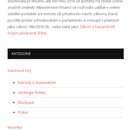
existovala již dlouho, ale od roku 2016 se poměry na české scéně
značně změnily. Ministerstvo financí se rozhodlo udělat v celém
odvětví pořádek a k tomuto cíli předneslo návrh zákona, která
později prošel schvalováním v parlamentu a vstoupil v platnost
jako zákon 186/2016 Sb., nebo také jako
Zákon o hazardních
hrách (zkráceně ZHH)
.
KATEGORIE
Κasinové Ηry
Návody k Automatům
Strategie Rulety
Blackjack
Poker
Novinky