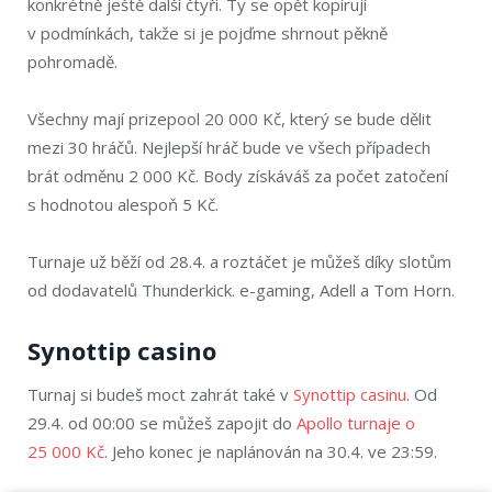
konkrétně ještě další čtyři. Ty se opět kopírují
v podmínkách, takže si je pojďme shrnout pěkně
pohromadě.
Všechny mají prizepool 20 000 Kč, který se bude dělit
mezi 30 hráčů. Nejlepší hráč bude ve všech případech
brát odměnu 2 000 Kč. Body získáváš za počet zatočení
s hodnotou alespoň 5 Kč.
Turnaje už běží od 28.4. a roztáčet je můžeš díky slotům
od dodavatelů Thunderkick. e-gaming, Adell a Tom Horn.
Synottip casino
Turnaj si budeš moct zahrát také v
Synottip casinu
. Od
29.4. od 00:00 se můžeš zapojit do
Apollo turnaje o
25 000 Kč
. Jeho konec je naplánován na 30.4. ve 23:59.