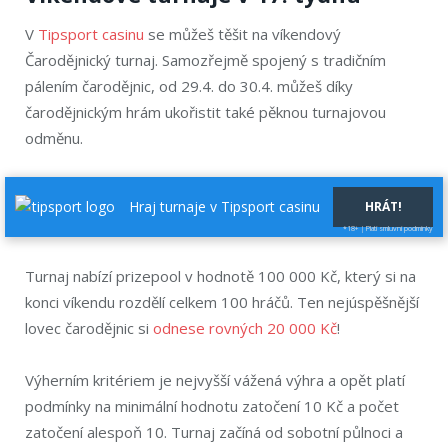
V
Tipsport casinu
se můžeš těšit na víkendový
Čarodějnický turnaj. Samozřejmě spojený s tradičním
pálením čarodějnic, od 29.4. do 30.4. můžeš díky
čarodějnickým hrám ukořistit také pěknou turnajovou
odměnu.
Hraj turnaje v Tipsport casinu
HRÁT!
*18+ | Platí smluvní podmínky
Turnaj nabízí prizepool v hodnotě 100 000 Kč, který si na
konci víkendu rozdělí celkem 100 hráčů. Ten nejúspěšnější
lovec čarodějnic si
odnese rovných 20 000 Kč
!
Výherním kritériem je nejvyšší vážená výhra a opět platí
podmínky na minimální hodnotu zatočení 10 Kč a počet
zatočení alespoň 10. Turnaj začíná od sobotní půlnoci a