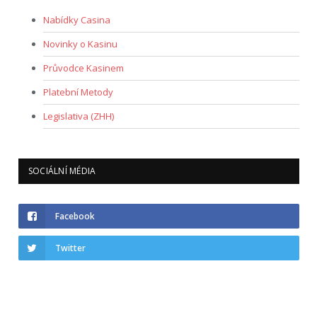
Nabídky Casina
Novinky o Kasinu
Průvodce Kasinem
Platební Metody
Legislativa (ZHH)
SOCIÁLNÍ MÉDIA
Facebook
Twitter