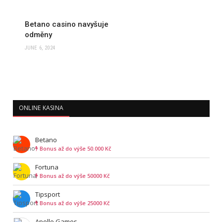
Betano casino navyšuje
odměny
JUNE 6, 2024
ONLINE KASINA
Betano
Bonus až do výše 50.000 Kč
Fortuna
Bonus až do výše 50000 Kč
Tipsport
Bonus až do výše 25000 Kč
Apollo Games