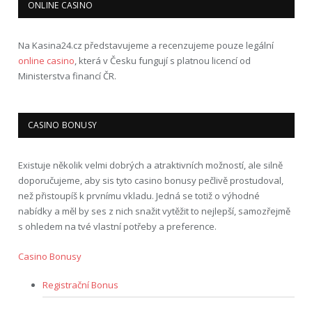
ONLINE CASINO
Na Kasina24.cz představujeme a recenzujeme pouze legální
online casino
, která v Česku fungují s platnou licencí od
Ministerstva financí ČR.
CASINO BONUSY
Existuje několik velmi dobrých a atraktivních možností, ale silně
doporučujeme, aby sis tyto casino bonusy pečlivě prostudoval,
než přistoupíš k prvnímu vkladu. Jedná se totiž o výhodné
nabídky a měl by ses z nich snažit vytěžit to nejlepší, samozřejmě
s ohledem na tvé vlastní potřeby a preference.
Casino Bonusy
Registrační Bonus