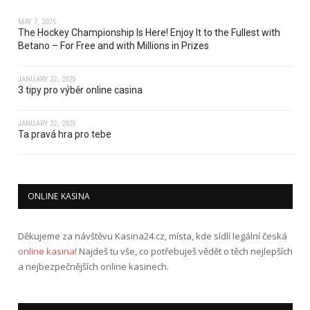
MAY 7, 2025
The Hockey Championship Is Here! Enjoy It to the Fullest with
Betano – For Free and with Millions in Prizes
JANUARY 22, 2025
3 tipy pro výběr online casina
JANUARY 22, 2025
Ta pravá hra pro tebe
ONLINE KASINA
Děkujeme za návštěvu Kasina24.cz, místa, kde sídlí legální česká
online kasina
! Najdeš tu vše, co potřebuješ vědět o těch nejlepších
a nejbezpečnějších online kasinech.