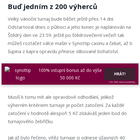
Buď jedním z 200 výherců
Velký vánoční turnaj bude běžet ještě přes 14 dní.
Odstartoval dnes o půlnoci a jeho konec je naplánován na
Štědrý den ve 23:59. Ještě po štědrovečerní večeři tak
můžeš roztáčet válce mašin v Synottip casinu a čekat, až ti
šupina z kapra opravdu přinese slibované bohatství.
100% vstupní bonus až do výše
HRÁT!
50 000 Kč
*18+|Platí smluvní podmínky
Musíš k tomu mít ale opravdové odhodlání, jelikož
výherním kritériem turnaje je počet zatočení. Za každé
zatočení v hodnotě alespoň 5 Kč získáváš jeden bod do
turnajového žebříčku.
Jak již bylo řečeno, vítěz turnaje si odnese úžasných 40