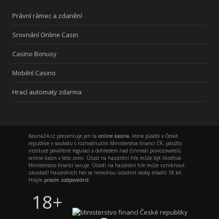
Právní rámec a zdanění
Srovnání Online Casin
Casino Bonusy
Mobilní Casino
Hrací automaty zdarma
Kasina24.cz prezentuje jen ta
online kasina
, která působí v České
republice v souladu s rozhodnutím Ministerstva financí ČR, jakožto
instituce pověřené regulací a dohledem nad činností provozovatelů
online kasin v této zemi. Účast na hazardní hře může být škodlivá.
Ministerstvo financí varuje: Účastí na hazardní hře může vzniknout
závislost! Hazardních her se nemohou účastnit osoby mladší 18 let.
Hrajte
prosím zodpovědně
.
18+