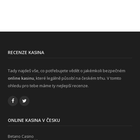
RECENZE KASINA
Tady najdeš vše, co potřebujete vědět o jakémkoli bezpečném
online kasinu
, které legálně působí na českém trhu. V tomto
ohledu pro tebe máme ty nejlepší recenze.
Facebook
Twitter
ONLINE KASINA V ČESKU
Betano Casino