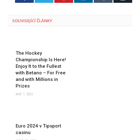
SOUVISEJÍCÍ ČLÁNKY
The Hockey
Championship Is Here!
Enjoy It to the Fullest
with Betano – For Free
and with Millions in
Prizes
MAY 7, 2025
Euro 2024 v Tipsport
casinu