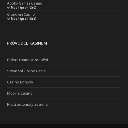
Apollo Games Casino
Mobil (prohlížeč)
Grandwin Casino
Mobil (prohlížeč)
PRŮVODCE KASINEM
Právní rámec a zdanění
Srovnání Online Casin
Casino Bonusy
Mobilní Casino
Hrací automaty zdarma