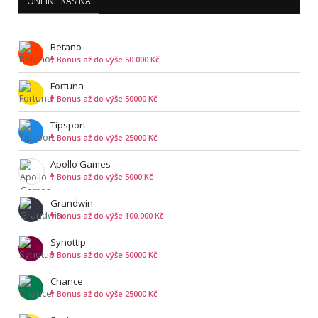
ONLINE KASINA
Betano
Bonus až do výše 50.000 Kč
Fortuna
Bonus až do výše 50000 Kč
Tipsport
Bonus až do výše 25000 Kč
Apollo Games
Bonus až do výše 5000 Kč
Grandwin
Bonus až do výše 100.000 Kč
Synottip
Bonus až do výše 50000 Kč
Chance
Bonus až do výše 25000 Kč