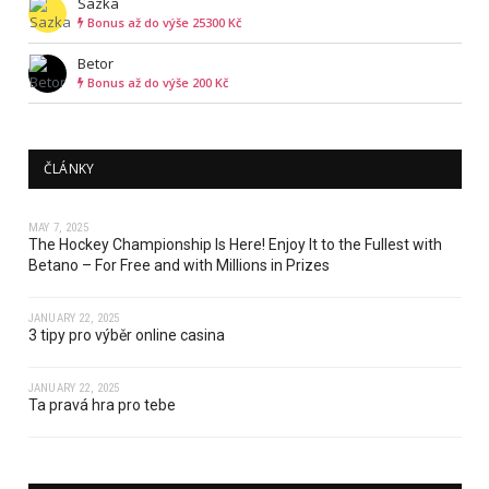
Sazka
Bonus až do výše 25300 Kč
Betor
Bonus až do výše 200 Kč
ČLÁNKY
MAY 7, 2025
The Hockey Championship Is Here! Enjoy It to the Fullest with
Betano – For Free and with Millions in Prizes
JANUARY 22, 2025
3 tipy pro výběr online casina
JANUARY 22, 2025
Ta pravá hra pro tebe