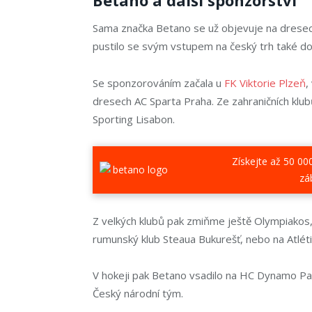
Betano a další sponzorství
Sama značka Betano se už objevuje na dresec
pustilo se svým vstupem na český trh také do
Se sponzorováním začala u
FK Viktorie Plzeň
,
dresech AC Sparta Praha. Ze zahraničních klub
Sporting Lisabon.
Získejte až 50 000
zá
Z velkých klubů pak zmiňme ještě Olympiakos,
rumunský klub Steaua Bukurešť, nebo na Atléti
V hokeji pak Betano vsadilo na HC Dynamo Pa
Český národní tým.