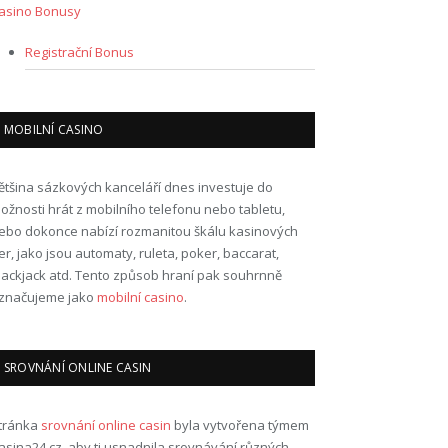
asino Bonusy
Registrační Bonus
MOBILNÍ CASINO
ětšina sázkových kanceláří dnes investuje do
ožnosti hrát z mobilního telefonu nebo tabletu,
ebo dokonce nabízí rozmanitou škálu kasinových
er, jako jsou automaty, ruleta, poker, baccarat,
lackjack atd. Tento způsob hraní pak souhrnně
značujeme jako
mobilní casino
.
SROVNÁNÍ ONLINE CASIN
tránka
srovnání online casin
byla vytvořena týmem
asina24.cz, aby ti usnadnila srovnávání různých