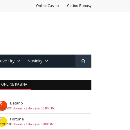
Online Casino
Casino Bonusy
nové Ηry
Novinky
ONLINE KASINA
Betano
Hrát
Bonus až do výše 50.000 Kč
Fortuna
Hrát
Bonus až do výše 50000 Kč