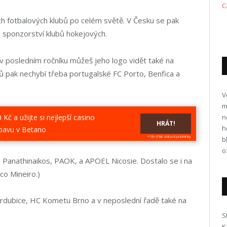
C
h fotbalových klubů po celém světě. V Česku se pak
 sponzorství klubů hokejových.
 v posledním ročníku můžeš jeho logo vidět také na
ů pak nechybí třeba portugalské FC Porto, Benfica a
V
m
 Kč a užijte si nejlepší casino
n
HRÁT!
h
bavu v Betano
*18+|Platí smluvní podmínky
b
o
 Panathinaikos, PAOK, a APOEL Nicosie. Dostalo se i na
co Mineiro.)
rdubice, HC Kometu Brno a v neposlední řadě také na
S
K