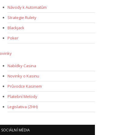
Návody k Automatům
Strategie Rulety
Blackjack
Poker
ovinky
Nabídky Casina
Novinky o Kasinu
Průvodce Kasinem
Platební Metody
Legislativa (ZHH)
SOCIÁLNÍ MÉDIA