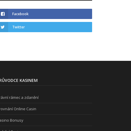
Facebook
Twitter
RŮVODCE KASINEM
rávní rámec a zdanění
rovnání Online Casin
asino Bonusy