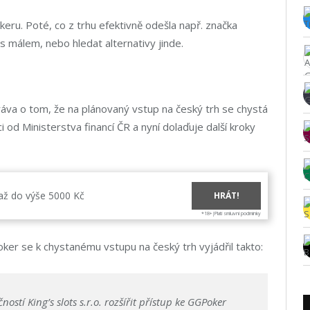
keru. Poté, co z trhu efektivně odešla např. značka
 s málem, nebo hledat alternativy jinde.
áva o tom, že na plánovaný vstup na český trh se chystá
nci od Ministerstva financí ČR a nyní dolaďuje další kroky
až do výše 5000 Kč
HRÁT!
*18+|Platí smluvní podmínky
ker se k chystanému vstupu na český trh vyjádřil takto:
stí King’s slots s.r.o. rozšířit přístup ke GGPoker