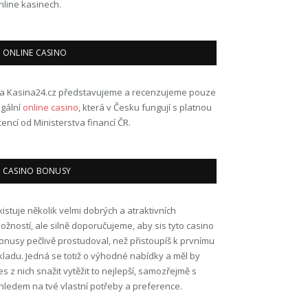
nline kasinech.
ONLINE CASINO
a Kasina24.cz představujeme a recenzujeme pouze
egální
online casino
, která v Česku fungují s platnou
icencí od Ministerstva financí ČR.
CASINO BONUSY
xistuje několik velmi dobrých a atraktivních
ožností, ale silně doporučujeme, aby sis tyto casino
onusy pečlivě prostudoval, než přistoupíš k prvnímu
kladu. Jedná se totiž o výhodné nabídky a měl by
es z nich snažit vytěžit to nejlepší, samozřejmě s
hledem na tvé vlastní potřeby a preference.