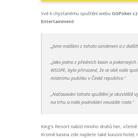
Své k chystanému spuštění webu
GGPoker.cz
Entertainment
:
„Jsme nadšeni z tohoto oznámení a z dalšíh
„Jako jedno z předních kasin a pokerových 
WSOPE, bylo přirozené, že se obě naše spol
místnímu publiku v České republice.“
„Načasování tohoto spuštění je obzvláště vý
na trhu a naše podnikání neustále roste.”
King’s Resort nabízí mnoho druhů her, včetně p
Kromě kasina zde najdete také luxusní hotel, 