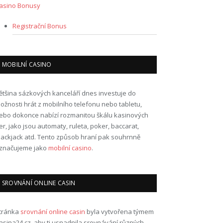
asino Bonusy
Registrační Bonus
MOBILNÍ CASINO
ětšina sázkových kanceláří dnes investuje do
ožnosti hrát z mobilního telefonu nebo tabletu,
ebo dokonce nabízí rozmanitou škálu kasinových
er, jako jsou automaty, ruleta, poker, baccarat,
lackjack atd. Tento způsob hraní pak souhrnně
značujeme jako
mobilní casino
.
SROVNÁNÍ ONLINE CASIN
tránka
srovnání online casin
byla vytvořena týmem
asina24.cz, aby ti usnadnila srovnávání různých