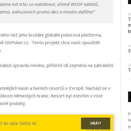
deme mít trhu co nabídnout, včetně WSOP satelitů,
games, exkluzivních promo akcí a mnoho dalšího!”
MA
T
t
M
ého než jeho brutální globální pokerová platforma,
ě GGPoker.cz . Tento projekt chce navíc spouštět
J
s
.
3
nabízí opravdu mnoho, přičemž cílí zejména na zahraniční
J
T
amnějších kasin a herních resortů v Evropě. Nachází se v
ízkosti německých hranic. Resort byl otevřen v roce
časné podoby.
D
l
ž do výše 50000 Kč
HRÁT!
p
*18+|Platí smluvní podmínky