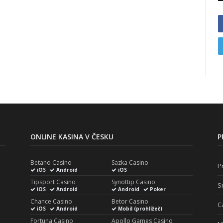
ONLINE KASINA V ČESKU
P
Betano Casino
Sazka Casino
P
iOS
Android
iOS
Tipsport Casino
Synottip Casino
S
iOS
Android
Android
Poker
Chance Casino
Betor Casino
C
iOS
Android
Mobil (prohlížeč)
Fortuna Casino
Apollo Games Casino