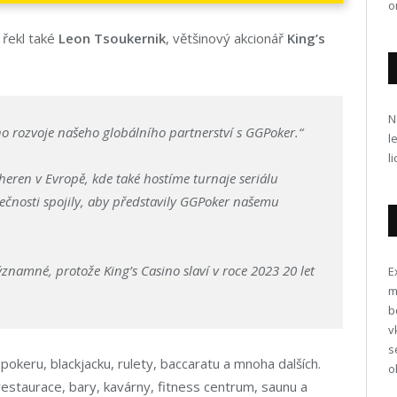
o
řekl také
Leon Tsoukernik
, většinový akcionář
King’s
N
o rozvoje našeho globálního partnerství s GGPoker.“
l
l
heren v Evropě, kde také hostíme turnaje seriálu
ečnosti spojily, aby představily GGPoker našemu
znamné, protože King’s Casino slaví v roce 2023 20 let
E
m
b
v
s
okeru, blackjacku, rulety, baccaratu a mnoha dalších.
o
restaurace, bary, kavárny, fitness centrum, saunu a