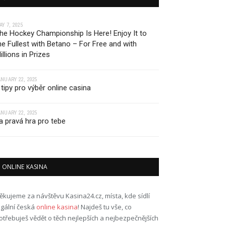
Y 7, 2025
he Hockey Championship Is Here! Enjoy It to
he Fullest with Betano – For Free and with
illions in Prizes
ANUARY 22, 2025
 tipy pro výběr online casina
ANUARY 22, 2025
a pravá hra pro tebe
ONLINE KASINA
ěkujeme za návštěvu Kasina24.cz, místa, kde sídlí
egální česká
online kasina
! Najdeš tu vše, co
otřebuješ vědět o těch nejlepších a nejbezpečnějších