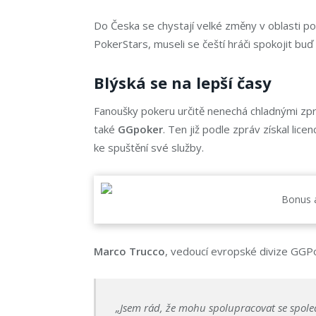
Do Česka se chystají velké změny v oblasti po
PokerStars, museli se čeští hráči spokojit buď
Blýská se na lepší časy
Fanoušky pokeru určitě nenechá chladnými zpr
také
GGpoker
. Ten již podle zpráv získal lice
ke spuštění své služby.
Bonus 
Marco Trucco
, vedoucí evropské divize GGPo
„Jsem rád, že mohu spolupracovat se společno