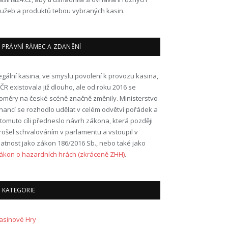
lužeb a produktů tebou vybraných kasin.
PRÁVNÍ RÁMEC A ZDANĚNÍ
egální kasina, ve smyslu povolení k provozu kasina,
 ČR existovala již dlouho, ale od roku 2016 se
oměry na české scéně značně změnily. Ministerstvo
inancí se rozhodlo udělat v celém odvětví pořádek a
 tomuto cíli předneslo návrh zákona, která později
rošel schvalováním v parlamentu a vstoupil v
latnost jako zákon 186/2016 Sb., nebo také jako
ákon o hazardních hrách (zkráceně ZHH)
.
KATEGORIE
asinové Ηry