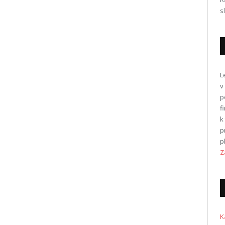
s
L
v
p
f
k
p
p
Z
Κ