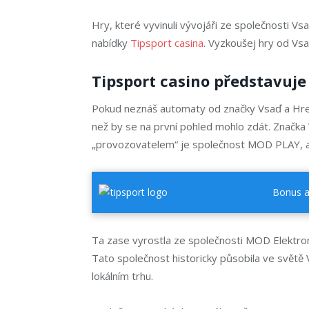
Hry, které vyvinuli vývojáři ze společnosti Vs
nabídky
Tipsport casina
. Vyzkoušej hry od Vsaď
Tipsport casino představuje 
Pokud neznáš automaty od značky Vsaď a Hrej!,
než by se na první pohled mohlo zdát. Značka 
„provozovatelem“ je společnost MOD PLAY, a
Bonus a
Ta zase vyrostla ze společnosti MOD Elektroni
Tato společnost historicky působila ve světě 
lokálním trhu.