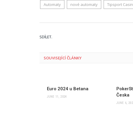
Automaty
nové automaty
Tipsport Casi
SDÍLET.
SOUVISEJÍCÍ ČLÁNKY
Euro 2024 u Betana
PokerSt
Česka
JUNE 11, 2024
JUNE 6, 202