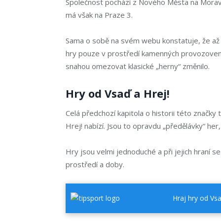
Společnost pochází z Nového Města na Morav
má však na Praze 3.
Sama o sobě na svém webu konstatuje, že až
hry pouze v prostředí kamenných provozoven. 
snahou omezovat klasické „herny“ změnilo.
Hry od Vsaď a Hrej!
Celá předchozí kapitola o historii této značky 
Hrej! nabízí. Jsou to opravdu „předělávky“ he
Hry jsou velmi jednoduché a při jejich hraní s
prostředí a doby.
Hraj hry od Vsa