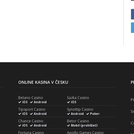
ONLINE KASINA V ČESKU
P
Betano Casino
Sazka Casino
P
iOS
Android
iOS
Tipsport Casino
Synottip Casino
S
iOS
Android
Android
Poker
Chance Casino
Betor Casino
C
iOS
Android
Mobil (prohlížeč)
Fortuna Casino
Apollo Games Casino