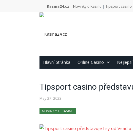
Kasina24.cz
|
Novinky o Kasinu
|
Tipsport casino 
Hlavní Stránka
Online Casino
Nejlepší
Tipsport casino představu
May 27, 2023
NOVINKY O KASINU