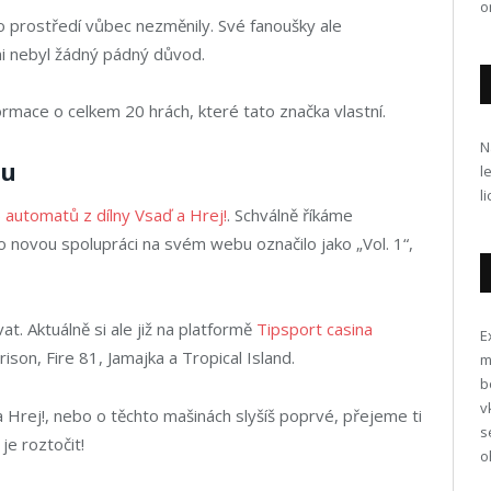
o
 prostředí vůbec nezměnily. Své fanoušky ale
i nebyl žádný pádný důvod.
rmace o celkem 20 hrách, které tato značka vlastní.
N
nu
l
l
 automatů z dílny Vsaď a Hrej!
. Schválně říkáme
o novou spolupráci na svém webu označilo jako „Vol. 1“,
t. Aktuálně si ale již na platformě
Tipsport casina
E
son, Fire 81, Jamajka a Tropical Island.
m
b
v
 Hrej!, nebo o těchto mašinách slyšíš poprvé, přejeme ti
s
 je roztočit!
o