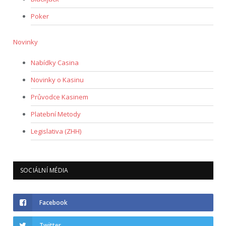
Poker
Novinky
Nabídky Casina
Novinky o Kasinu
Průvodce Kasinem
Platební Metody
Legislativa (ZHH)
SOCIÁLNÍ MÉDIA
Facebook
Twitter