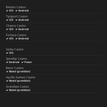
Betano Casino
iOS
Android
Tipsport Casino
iOS
Android
Chance Casino
iOS
Android
Fortuna Casino
iOS
Android
Sazka Casino
iOS
Synottip Casino
Android
Poker
Betor Casino
Mobil (prohlížeč)
Apollo Games Casino
Mobil (prohlížeč)
Grandwin Casino
Mobil (prohlížeč)