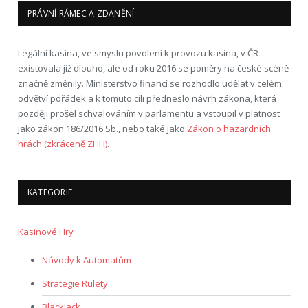
PRÁVNÍ RÁMEC A ZDANĚNÍ
Legální kasina, ve smyslu povolení k provozu kasina, v ČR
existovala již dlouho, ale od roku 2016 se poměry na české scéně
značně změnily. Ministerstvo financí se rozhodlo udělat v celém
odvětví pořádek a k tomuto cíli předneslo návrh zákona, která
později prošel schvalováním v parlamentu a vstoupil v platnost
jako zákon 186/2016 Sb., nebo také jako
Zákon o hazardních
hrách (zkráceně ZHH)
.
KATEGORIE
Κasinové Ηry
Návody k Automatům
Strategie Rulety
Blackjack