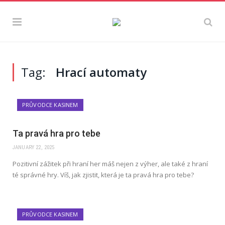
Tag:
Hrací automaty
PRŮVODCE KASINEM
Ta pravá hra pro tebe
JANUARY 22, 2025
Pozitivní zážitek při hraní her máš nejen z výher, ale také z hraní
té správné hry. Víš, jak zjistit, která je ta pravá hra pro tebe?
PRŮVODCE KASINEM