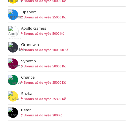
Bonus až do výše 50000 Kč
Tipsport
Bonus až do výše 25000 Kč
Apollo Games
Bonus až do výše 5000 Kč
Grandwin
Bonus až do výše 100.000 Kč
Synottip
Bonus až do výše 50000 Kč
Chance
Bonus až do výše 25000 Kč
Sazka
Bonus až do výše 25300 Kč
Betor
Bonus až do výše 200 Kč