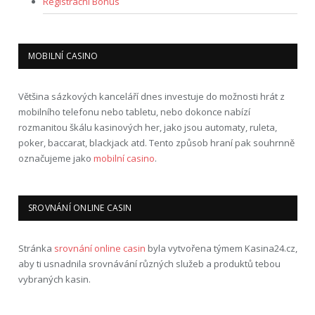
Registrační Bonus
MOBILNÍ CASINO
Většina sázkových kanceláří dnes investuje do možnosti hrát z
mobilního telefonu nebo tabletu, nebo dokonce nabízí
rozmanitou škálu kasinových her, jako jsou automaty, ruleta,
poker, baccarat, blackjack atd. Tento způsob hraní pak souhrnně
označujeme jako
mobilní casino
.
SROVNÁNÍ ONLINE CASIN
Stránka
srovnání online casin
byla vytvořena týmem Kasina24.cz,
aby ti usnadnila srovnávání různých služeb a produktů tebou
vybraných kasin.