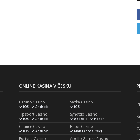
ONLINE KASINA V ČESKU
P
Betano Casino
Sazka Casino
P
iOS
Android
iOS
Tipsport Casino
Synottip Casino
S
iOS
Android
Android
Poker
Chance Casino
Betor Casino
C
iOS
Android
Mobil (prohlížeč)
Fortuna Casino
Apollo Games Casino