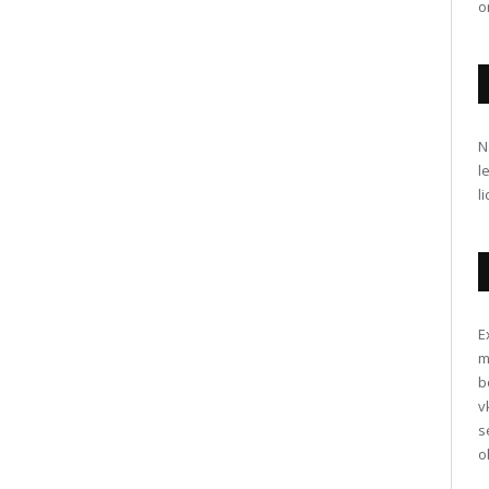
o
N
l
l
E
m
b
v
s
o