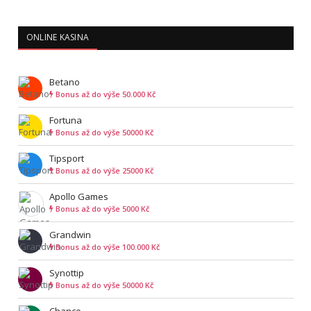
ONLINE KASINA
Betano
Bonus až do výše 50.000 Kč
Fortuna
Bonus až do výše 50000 Kč
Tipsport
Bonus až do výše 25000 Kč
Apollo Games
Bonus až do výše 5000 Kč
Grandwin
Bonus až do výše 100.000 Kč
Synottip
Bonus až do výše 50000 Kč