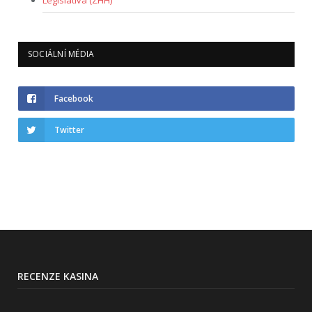
Legislativa (ZHH)
SOCIÁLNÍ MÉDIA
Facebook
Twitter
RECENZE KASINA