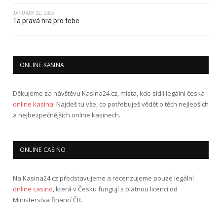
JANUARY 22, 2025
Ta pravá hra pro tebe
ONLINE KASINA
Děkujeme za návštěvu Kasina24.cz, místa, kde sídlí legální česká
online kasina
! Najdeš tu vše, co potřebuješ vědět o těch nejlepších
a nejbezpečnějších online kasinech.
ONLINE CASINO
Na Kasina24.cz představujeme a recenzujeme pouze legální
online casino
, která v Česku fungují s platnou licencí od
Ministerstva financí ČR.