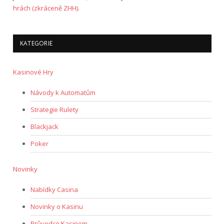
hrách (zkráceně ZHH)
.
KATEGORIE
Κasinové Ηry
Návody k Automatům
Strategie Rulety
Blackjack
Poker
Novinky
Nabídky Casina
Novinky o Kasinu
Průvodce Kasinem