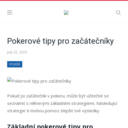
Pokerové tipy pro začátečníky
July 22, 2023
POKER
Pokud jsi začátečník v pokeru, může být užitečné se
seznámit s některými základními strategiemi. Následující
strategie ti mohou pomoci zlepšit tvé výsledky.
Základní pokerové tipy pro