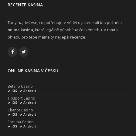
RECENZE KASINA
Tady najdeš vše, co potřebujete vědět o jakémkoli bezpečném
online kasinu
, které legálně působí na českém trhu. V tomto
ohledu pro tebe máme ty nejlepší recenze.
Facebook
Twitter
ONLINE KASINA V ČESKU
Betano Casino
iOS
Android
Tipsport Casino
iOS
Android
Chance Casino
iOS
Android
Fortuna Casino
iOS
Android