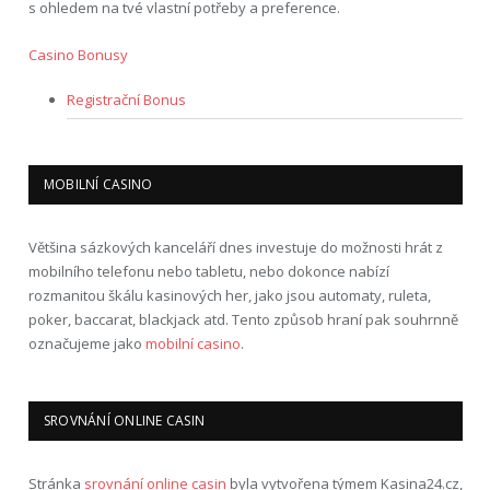
s ohledem na tvé vlastní potřeby a preference.
Casino Bonusy
Registrační Bonus
MOBILNÍ CASINO
Většina sázkových kanceláří dnes investuje do možnosti hrát z
mobilního telefonu nebo tabletu, nebo dokonce nabízí
rozmanitou škálu kasinových her, jako jsou automaty, ruleta,
poker, baccarat, blackjack atd. Tento způsob hraní pak souhrnně
označujeme jako
mobilní casino
.
SROVNÁNÍ ONLINE CASIN
Stránka
srovnání online casin
byla vytvořena týmem Kasina24.cz,