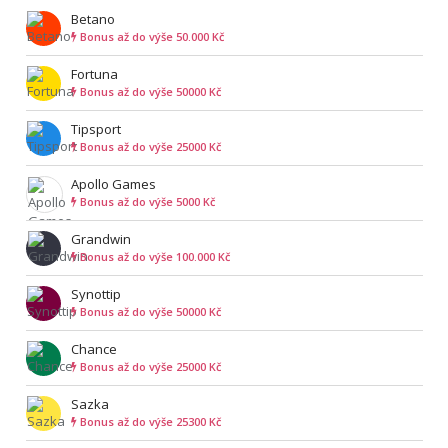
Betano
Bonus až do výše 50.000 Kč
Fortuna
Bonus až do výše 50000 Kč
Tipsport
Bonus až do výše 25000 Kč
Apollo Games
Bonus až do výše 5000 Kč
Grandwin
Bonus až do výše 100.000 Kč
Synottip
Bonus až do výše 50000 Kč
Chance
Bonus až do výše 25000 Kč
Sazka
Bonus až do výše 25300 Kč